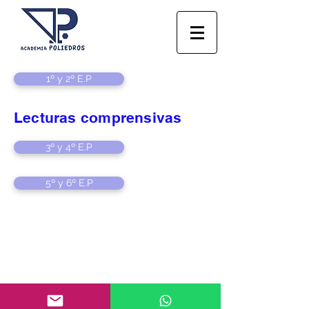
1º y 2º E.P
Lecturas comprensivas
3º y 4º E.P
5º y 6º E.P