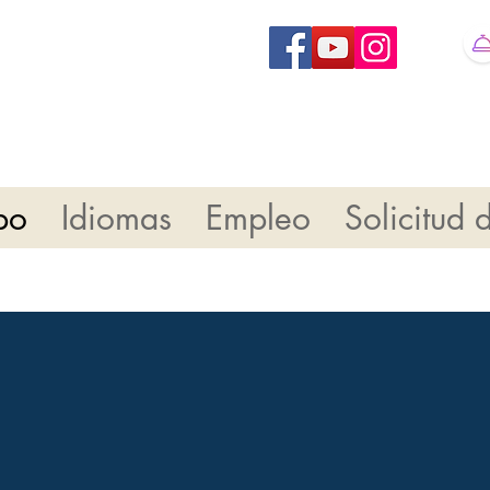
ncia@gmail.com
po
Idiomas
Empleo
Solicitud 
sotros?