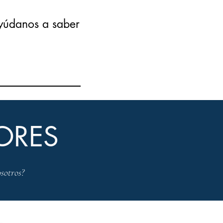
yúdanos a saber
ORES
sotros?