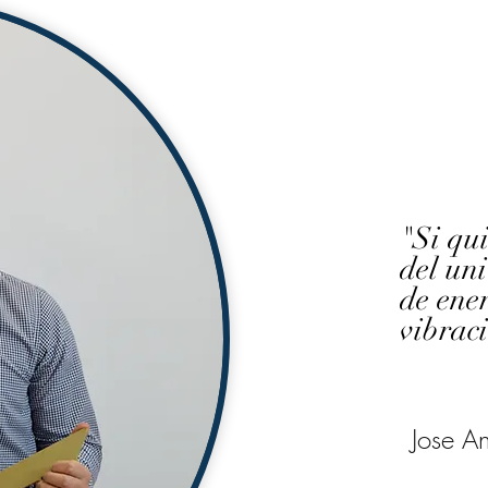
"Si qui
del uni
de ener
vibrac
Jose A