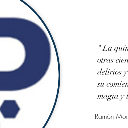
" La quím
otras cie
delirios y
su comien
magia y l
Ramón Mor